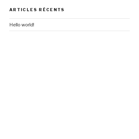
ARTICLES RÉCENTS
Hello world!
COMMENTAIRES RÉCENTS
A WordPress Commenter
dans
Hello world!
ARCHIVES
novembre 2018
CATÉGORIES